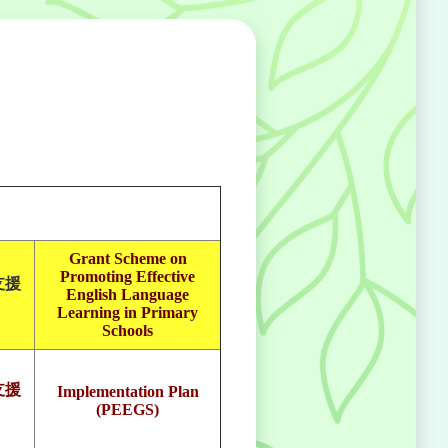
Grant Scheme on
Promoting Effective
支援
English Language
Learning in Primary
Schools
支援
Implementation Plan
(PEEGS)