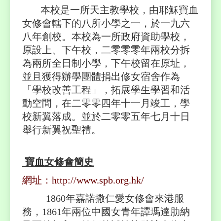
本校是一所天主教學校，由耶穌寶血
女修會轄下的八所小學之一，於一九六
八年創校。本校為一所政府資助學校，
原設上、下午校，二零零零年兩校分拆
為兩所全日制小學，下午校留在原址，
並且獲得辦學團體捐出修女宿舍作為
「學校改善工程」，拓展學生學習和活
動空間，在二零零四年十一月竣工，學
校新翼落成。並於二零零五年七月十日
舉行新翼祝聖禮。
寶血女修會簡史
網址：
http://www.spb.org.hk/
1860年嘉諾撒仁愛女修會來港服
務，1861年兩位中國女青年譚瑪達肋納