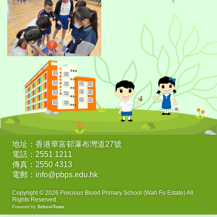
地址：香港華富邨瀑布灣道27號
電話：2551 1211
傳真：2550 4313
電郵：info@pbps.edu.hk
Copyright © 2026 Precious Blood Primary School (Wah Fu Estate) All
Rights Reserved.
Powered by
SchoolTeam