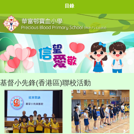
目錄
基督小先鋒(香港區)聯校活動