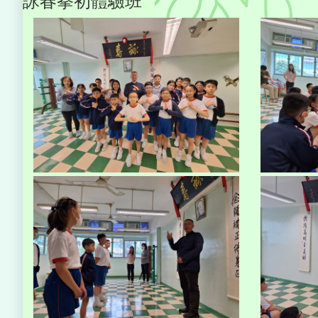
詠春拳初體驗班