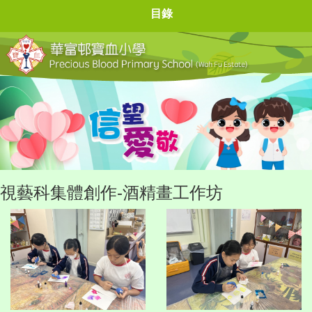
目錄
視藝科集體創作-酒精畫工作坊